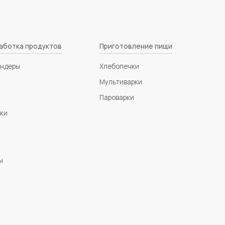
аботка продуктов
Приготовление пищи
ендеры
Хлебопечки
Мультиварки
Пароварки
зки
ы