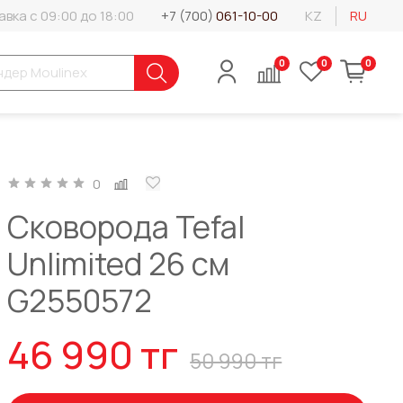
вка с 09:00 до 18:00
+7 (700)
061-10-00
KZ
RU
0
0
0
0
Сковорода Tefal
Unlimited 26 см
G2550572
46 990 тг
50 990 тг