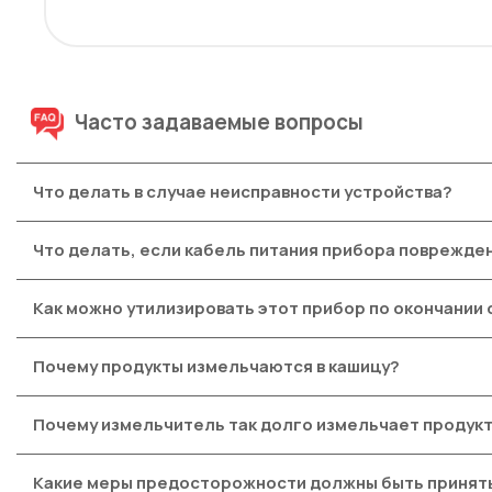
Часто задаваемые вопросы
Что делать в случае неисправности устройства?
После ознакомления с инструкциями по запуску прибора 
Что делать, если кабель питания прибора поврежде
другое устройство. Если прибор не заработал, не пытай
Не пользуйтесь устройством. Во избежание опасности, з
Как можно утилизировать этот прибор по окончании 
В приборе содержатся ценные материалы, которые могут 
Почему продукты измельчаются в кашицу?
При приготовлении мягких продуктов, например, лука, они
Почему измельчитель так долго измельчает продук
Это нормально при использовании ультра-тонкого конуса
Какие меры предосторожности должны быть принят