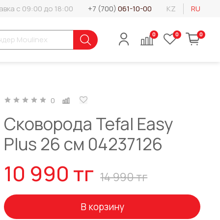
вка с 09:00 до 18:00
+7 (700)
061-10-00
KZ
RU
0
0
0
0
Сковорода Tefal Easy
Plus 26 cм 04237126
10 990 тг
14 990 тг
В корзину