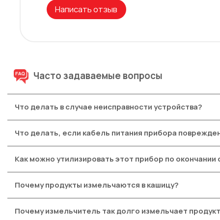
Написать отзыв
Часто задаваемые вопросы
Что делать в случае неисправности устройства?
После ознакомления с инструкциями по запуску прибора 
Что делать, если кабель питания прибора поврежде
другое устройство. Если прибор не заработал, не пытай
Не пользуйтесь устройством. Во избежание опасности, з
Как можно утилизировать этот прибор по окончании 
В приборе содержатся ценные материалы, которые могут 
Почему продукты измельчаются в кашицу?
При приготовлении мягких продуктов, например, лука, они
Почему измельчитель так долго измельчает продук