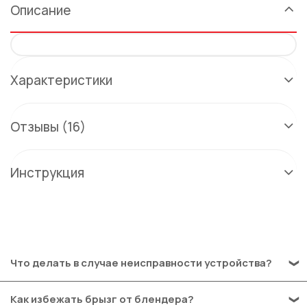
Описание
Характеристики
Отзывы (16)
Инструкция
Что делать в случае неисправности устройства?
После ознакомления с инструкциями по запуску прибора
Как избежать брызг от блендера?
в руководстве пользователя убедитесь, что