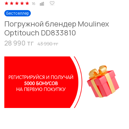
16
Бестселлер
Погружной блендер Moulinex
Optitouch DD833810
28 990 тг
43 990 тг